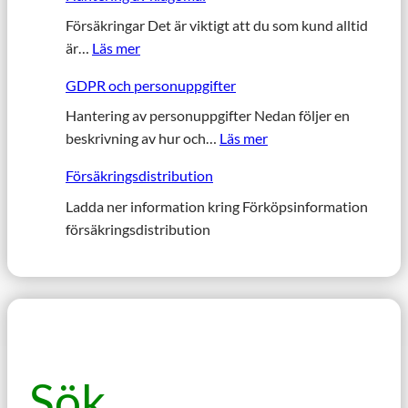
n
k
Försäkringar Det är viktigt att du som kund alltid
:
n
är…
Läs mer
H
u
GDPR och personuppgifter
a
t
n
Hantering av personuppgifter Nedan följer en
e
:
t
beskrivning av hur och…
Läs mer
t
G
e
o
Försäkringsdistribution
D
r
m
P
Ladda ner information kring Förköpsinformation
i
b
R
försäkringsdistribution
n
u
o
g
d
c
a
t
h
v
i
p
k
l
e
l
l
r
a
E
Sök
s
g
a