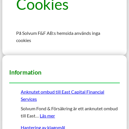
Cookies
På Solvum F&F AB:s hemsida används inga
cookies
Information
Anknutet ombud till East Capital Financial
Services
Solvum Fond & Försäkring är ett anknutet ombud
:
till East…
Läs mer
A
Hantering av klagomål