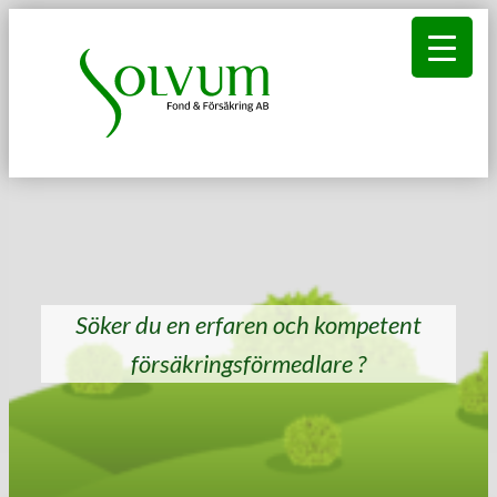
Hoppa
till
innehåll
Söker du en erfaren och kompetent
försäkringsförmedlare ?