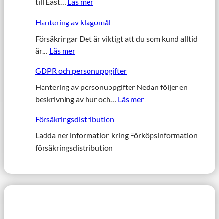
:
till East…
Läs mer
A
Hantering av klagomål
n
k
Försäkringar Det är viktigt att du som kund alltid
:
n
är…
Läs mer
H
u
GDPR och personuppgifter
a
t
n
Hantering av personuppgifter Nedan följer en
e
:
t
beskrivning av hur och…
Läs mer
t
G
e
o
Försäkringsdistribution
D
r
m
P
Ladda ner information kring Förköpsinformation
i
b
R
försäkringsdistribution
n
u
o
g
d
c
a
t
h
v
i
p
k
l
e
l
l