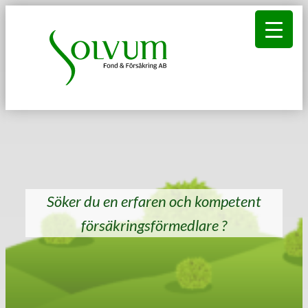
Hoppa
till
innehåll
Söker du en erfaren och kompetent
försäkringsförmedlare ?