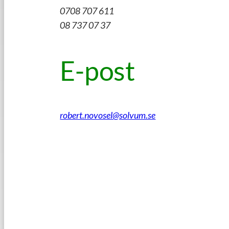
0708 707 611
08 737 07 37
E-post
robert.novosel@solvum.se