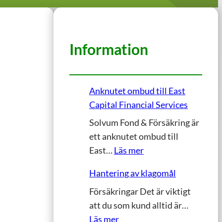
Information
Anknutet ombud till East
Capital Financial Services
Solvum Fond & Försäkring är
ett anknutet ombud till
:
East…
Läs mer
A
Hantering av klagomål
n
Försäkringar Det är viktigt
k
att du som kund alltid är…
n
:
Läs mer
u