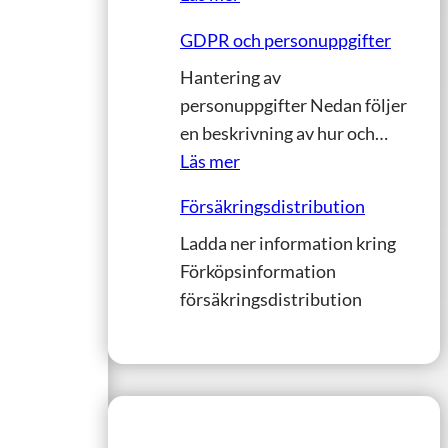
H
t
GDPR och personuppgifter
a
e
Hantering av
n
t
personuppgifter Nedan följer
t
o
en beskrivning av hur och…
e
m
:
Läs mer
r
b
G
i
u
Försäkringsdistribution
D
n
d
Ladda ner information kring
P
g
t
Förköpsinformation
R
a
i
försäkringsdistribution
o
v
l
c
k
l
h
l
E
p
a
a
e
g
s
r
o
t