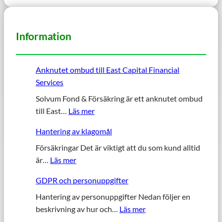
Information
Anknutet ombud till East Capital Financial
Services
Solvum Fond & Försäkring är ett anknutet ombud
:
till East…
Läs mer
A
Hantering av klagomål
n
k
Försäkringar Det är viktigt att du som kund alltid
:
n
är…
Läs mer
H
u
GDPR och personuppgifter
a
t
n
Hantering av personuppgifter Nedan följer en
e
:
t
beskrivning av hur och…
Läs mer
t
G
e
o