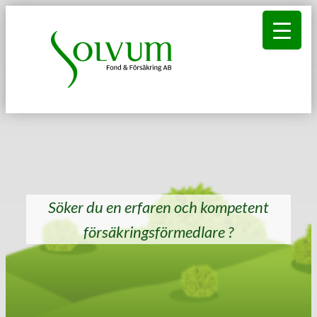
Hoppa
till
innehåll
Söker du en erfaren och kompetent
försäkringsförmedlare ?